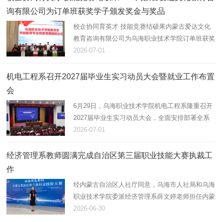
询有限公司为订单班获奖学子颁发奖金与奖品
校企协同育英才 技能竞赛结硕果内蒙古爱达文化
教育咨询有限公司为乌海职业技术学院订单班获奖
学子颁发奖金与奖品 2026年6月30日，内蒙古爱
2026-07-01
达文化教育咨询有限公司走进乌海职业技术学院教
育系，为学前教育专业技能…
机电工程系召开2027届毕业生实习动员大会暨就业工作布置
会
6月29日，乌海职业技术学院机电工程系隆重召开
2027届毕业生实习动员大会，全面安排部署全系
学生校外顶岗实习各项重点工作。机电工程系主任
2026-07-01
李永杰、副书记吴晨瑞，系办公室、学工办、教务
科技科相关负责人、实习与…
经济管理系教师圆满完成自治区第三届职业技能大赛执裁工
作
经内蒙古自治区人社厅同意，乌海市人社局和乌海
职业技术学院委派经济管理系薛文婷老师担任内蒙
古自治区第三届职业技能大赛茶艺赛项的裁判员。
2026-06-30
2026年6月26日内蒙古自治区第三届职业技能大赛