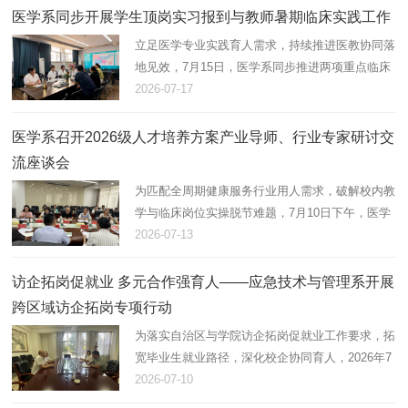
年7月14日至17日，应急…
医学系同步开展学生顶岗实习报到与教师暑期临床实践工作
立足医学专业实践育人需求，持续推进医教协同落
地见效，7月15日，医学系同步推进两项重点临床
实践工作，一是组织2024级乌海区域实习生集中
2026-07-17
赴本地医疗机构报到上岗；二是统筹全系专业教师
走进医院开展暑期专业实践…
医学系召开2026级人才培养方案产业导师、行业专家研讨交
流座谈会
为匹配全周期健康服务行业用人需求，破解校内教
学与临床岗位实操脱节难题，7月10日下午，医学
系在办公楼C407组织召开了2026级人才培养方案
2026-07-13
产业导师、行业专家研讨交流座谈会。本次会议汇
集校企多方骨干力量，校外…
访企拓岗促就业 多元合作强育人——应急技术与管理系开展
跨区域访企拓岗专项行动
为落实自治区与学院访企拓岗促就业工作要求，拓
宽毕业生就业路径，深化校企协同育人，2026年7
月6日至10日，乌海职业技术学院应急技术与管理
2026-07-10
系副主任李粒、教务科副科长孙有明一行赴乌海市