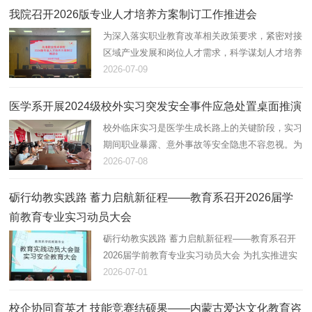
周边、鄂尔多斯市、巴彦淖…
我院召开2026版专业人才培养方案制订工作推进会
为深入落实职业教育改革相关政策要求，紧密对接
区域产业发展和岗位人才需求，科学谋划人才培养
定位，切实提高人才培养适配度与办学内涵质量，
2026-07-09
学院召开2026版专业人才培养方案制订工作推进
会。副院长苏宝程出席会议…
医学系开展2024级校外实习突发安全事件应急处置桌面推演
校外临床实习是医学生成长路上的关键阶段，实习
期间职业暴露、意外事故等安全隐患不容忽视。为
抓实2024级护理、康复治疗技术、口腔医学技术
2026-07-08
专业学生实习安全管理，让全系教职工熟练掌握各
类突发状况处置流程，7月8…
砺行幼教实践路 蓄力启航新征程——教育系召开2026届学
前教育专业实习动员大会
砺行幼教实践路 蓄力启航新征程——教育系召开
2026届学前教育专业实习动员大会 为扎实推进实
践教学工作，明晰校外集中实习管理要求，筑牢学
2026-07-01
生实习安全与纪律防线，今日上午9时，教育系在
行政楼二楼报告厅召开2026…
校企协同育英才 技能竞赛结硕果——内蒙古爱达文化教育咨