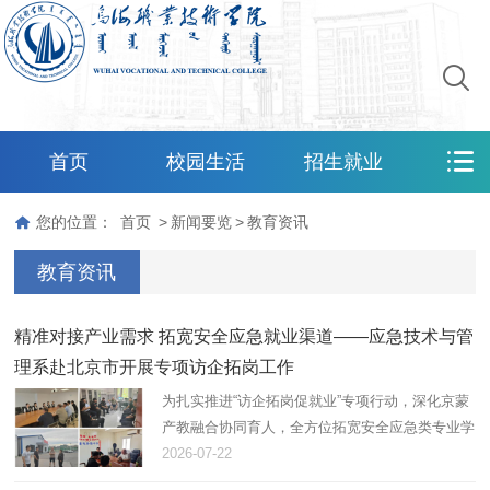
首页
校园生活
招生就业
您的位置：
首页
>
新闻要览
>
教育资讯
教育资讯
精准对接产业需求 拓宽安全应急就业渠道——应急技术与管
理系赴北京市开展专项访企拓岗工作
为扎实推进“访企拓岗促就业”专项行动，深化京蒙
产教融合协同育人，全方位拓宽安全应急类专业学
生实习就业优质渠道，紧密对接城市综合安保、民
2026-07-22
航勤务、应急值守等多领域产业人才需求，2026