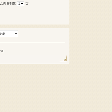
共1页
转到第
页
   