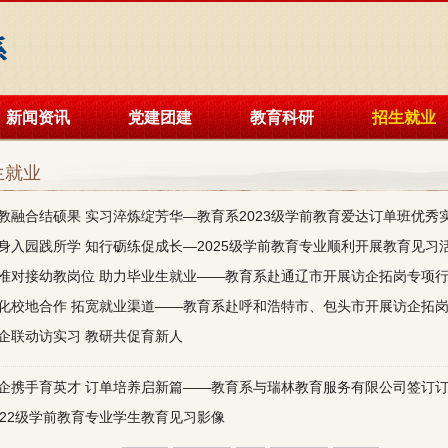
新闻资讯
党建团建
教育科研
招生就业
生就业
教融合结硕果 实习淬炼绽芳华—教育系2023级学前教育爱达订单班优秀
身入园践所学 知行砺练促成长—2025级学前教育专业顺利开展教育见习
准对接幼教岗位 助力毕业生就业——教育系赴通辽市开展访企拓岗专项
化校地合作 拓宽就业渠道——教育系赴呼和浩特市、包头市开展访企拓
企联动访实习 教研共促育新人
企携手育英才 订单培养启新篇——教育系与瑞林教育服务有限公司签订
022级学前教育专业学生教育见习影像