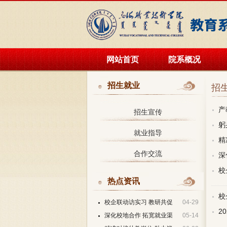
网站首页
院系概况
招生就业
招
产
招生宣传
躬
就业指导
精
合作交流
深
校
热点资讯
校
校企联动访实习 教研共促
04-29
2
育新人
深化校地合作 拓宽就业渠
05-14