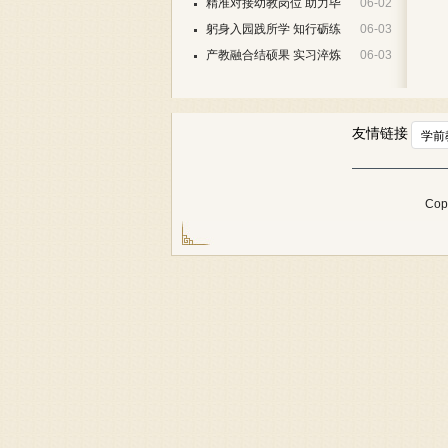
道——教育系赴呼和浩特市、包头…
精准对接幼教岗位 助力毕
06-02
业生就业——教育系赴通辽市开展…
躬身入园践所学 知行砺练
06-03
促成长—2025级学前教育专业顺利…
产教融合结硕果 实习淬炼
06-03
绽芳华—教育系2023级学前教育爱…
友情链接
Co