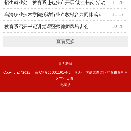
招生就业处、教育系赴包头市开展“访企拓岗”活动
11-20
乌海职业技术学院托幼行业产教融合共同体成立
11-17
教育系召开书记讲党课暨师德师风培训会
10-28
查看更多
暂无栏目
Copyright@2022     蒙ICP备11001161号-2     地址：内蒙古自治区乌海市海勃湾
区市府大道   
电脑版