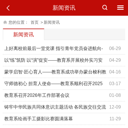
新闻资讯
您的位置：
首页
>
新闻资讯
新闻资讯
上好离校前最后一堂党课 指引青年党员奋进航向-
06-29
—学院党委委员、纪委书记冯艳丽走进教育系讲授专题党课
以“练”筑防 以“演”促安——教育系开展校外实习安
04-29
全与实训室安全应急演练
蒙学启智·匠心育人——教育系成功举办蒙台梭利教
04-16
学展示与培训活动
守师德初心 担育人使命——教育系顺利召开2025
03-17
年度师德师风及年度考核会议
教育系召开2026年工作部署会议
01-08
铸牢中华民族共同体意识主题活动 各民族交往交流
12-09
交融绽放魅力
教育系绘画手工摄影比赛圆满落幕
11-29