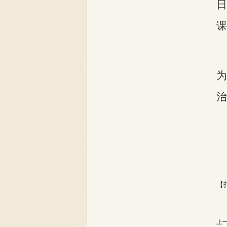
日
课
为
治
【
上