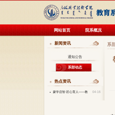
网站首页
院系概况
新闻资讯
系
通知公告
系部动态
热点资讯
蒙学启智·匠心育人——教
04-16
育系成功举办蒙台梭利教学展示与…