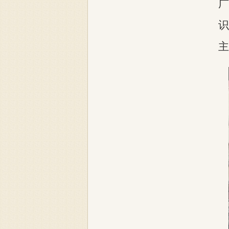
广
识
主