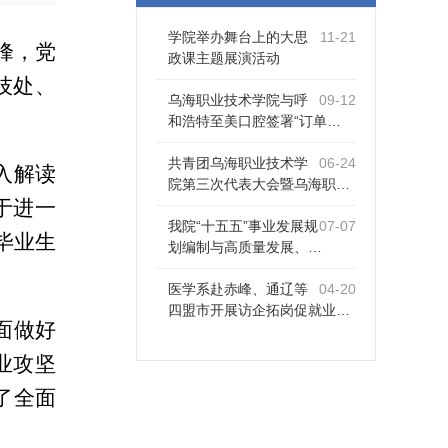
学院举办舞台上的大思
11-21
峰，党
政课主题展演活动
技处、
乌海职业技术学院与呼
09-12
和浩特至美口腔签署“订单…
共青团乌海职业技术学
06-24
入解读
院第三次代表大会暨乌海职…
于进一
我院“十五五”事业发展规
07-07
毕业生
划编制与高质量发展、…
医学系赴赤峰、通辽等
04-20
四盟市开展访企拓岗促就业…
面做好
业攻坚
了全面