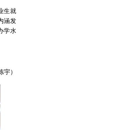
业生就
内涵发
办学水
宇）