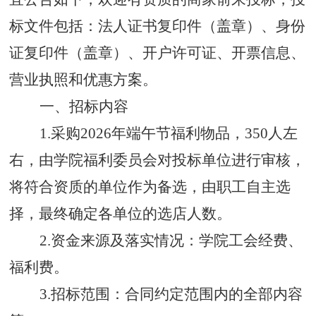
标文件包括：法人证书复印件（盖章）、身份
证复印件（盖章）、开户许可证、开票信息、
营业执照和优惠方案。
一、
招标
内容
1.
采
购
2026年端午节
福利
物
品，
3
50
人左
右
，
由学院福利委员会对投标单位进行审核
，
将
符合资质的
单位作为备选
，
由
职工自主选
择，最终确定
各单位
的
选店
人数。
2.资金来源及落实情况：学院
工会经费、
福利费。
3.招标范围：合同约定范围内的全部内容