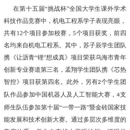
在第十五届“挑战杯”全国大学生课外学术
科技作品竞赛中，机电工程系学子表现亮眼，
共有12个项目参加校赛，5个项目获奖，前四
名均来自机电工程系。其中，苏子辰学生团队
携《让沥青“锂”想成真》项目荣获乌海市青年
创新专业赛道第三名，孟翔学生团队携《芯热
智控》项目获第四名。
此外，
另有
个
学生团
2
队作品参加中国机器人及人工智能大赛，
支
4
师生队伍参加第十届“一带一路”暨金砖国家技
能发展和技术创新大赛。通过多层次多维度的