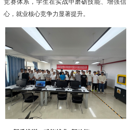
竞赛体系，
学生在实战中磨砺技能、增强信
心，就业核心竞争力显著提升。