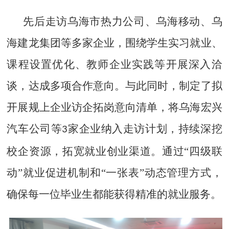
先后走访乌海市热力公司、乌海移动、乌
海建龙集团等多家企业，围绕学生
实习就业、
课程设置优化、教师企业实践等开展深入洽
谈，达成多项合作意向。与此同时，制定了拟
开展规上企业访企拓岗意向清单，将乌海宏兴
汽车公司等
家企业
纳入走访计划，持续深挖
3
校企资源，拓宽就业创业渠道。通过“四级联
动”就业促进机制和“一张表”动态管理方式，
确保每一位毕业生都能获得精准的就业服务。