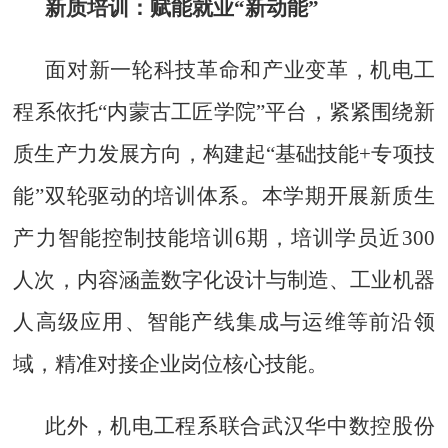
新质培训：赋能就业
“
新动能
”
面对新一轮科技革命和产业变革，机电工
程系依托“内蒙古工匠学院”平台，紧紧围绕新
质生产力发展方向，构建起“基础技能+专项技
能”双轮驱动的培训体系。本学期开展新质生
产力智能控制技能培训6期，培训学员近300
人次，内容涵盖数字化设计与制造、工业机器
人高级应用、智能产线集成与运维等前沿领
域，精准对接企业岗位核心技能。
此外，机电工程系联合武汉华中数控股份