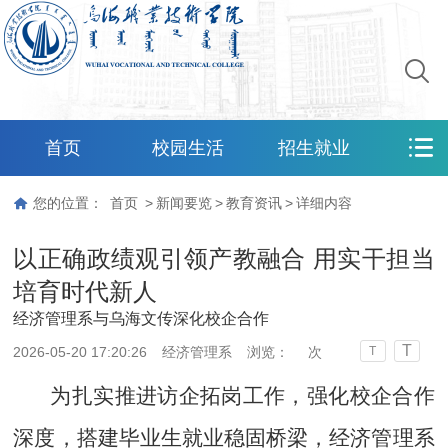
首页
校园生活
招生就业
您的位置：
首页
>
新闻要览
>
教育资讯
>
详细内容
以正确政绩观引领产教融合 用实干担当
培育时代新人
经济管理系与乌海文传深化校企合作
T
2026-05-20 17:20:26
经济管理系
浏览：
次
T
为扎实
推进访企拓岗工作，
强化校企合作
深度，
搭建
毕业生就业稳固桥梁，
经济管理系