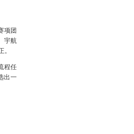
赛项团
、宇航
正。
流程任
选出一