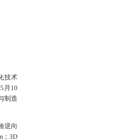
化技术
月10
与制造
验逆向
；3D