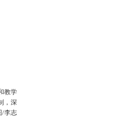
和教学
制，深
/李志